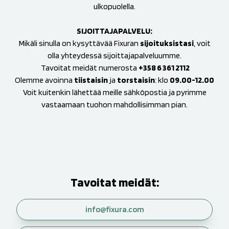
ulkopuolella.
SIJOITTAJAPALVELU:
Mikäli sinulla on kysyttävää Fixuran
sijoituksistasi
, voit
olla yhteydessä sijoittajapalveluumme.
Tavoitat meidät numerosta
+358 6 361 2112
Olemme avoinna
tiistaisin
ja
torstaisin
: klo
09.00-12.00
Voit kuitenkin lähettää meille sähköpostia ja pyrimme
vastaamaan tuohon mahdollisimman pian.
Tavoitat meidät:
info@fixura.com