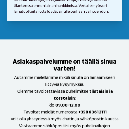
tilanteessa ennen lainan hankkimista. Vertaile myös eri
lainatuotteita, jotta löydät sinulle parhaan vaihtoehdon.
Asiakaspalvelumme on täällä sinua
varten!
Autamme mielellämme mikäli sinulla on lainaamiseen
liittyviä kysymyksiä.
Olemme tavoitettavissa puhelimitse
tiistaisin
ja
torstaisin
:
klo
09.00-12.00
Tavoitat meidät numerosta
+358 6 361 2111
Voit olla yhteydessä myös chatin ja sähköpostin kautta.
Vastaamme sähköpostiisi myös puhelinaikojen