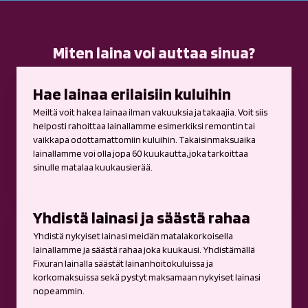
Miten laina voi auttaa sinua?
Hae lainaa erilaisiin kuluihin
Meiltä voit hakea lainaa ilman vakuuksia ja takaajia. Voit siis
helposti rahoittaa lainallamme esimerkiksi remontin tai
vaikkapa odottamattomiin kuluihin. Takaisinmaksuaika
lainallamme voi olla jopa 60 kuukautta, joka tarkoittaa
sinulle matalaa kuukausierää.
Yhdistä lainasi ja säästä rahaa
Yhdistä nykyiset lainasi meidän matalakorkoisella
lainallamme ja säästä rahaa joka kuukausi. Yhdistämällä
Fixuran lainalla säästät lainanhoitokuluissa ja
korkomaksuissa sekä pystyt maksamaan nykyiset lainasi
nopeammin.