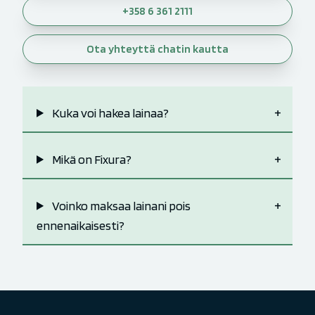
+358 6 361 2111
Ota yhteyttä chatin kautta
Kuka voi hakea lainaa?
Mikä on Fixura?
Voinko maksaa lainani pois
ennenaikaisesti?