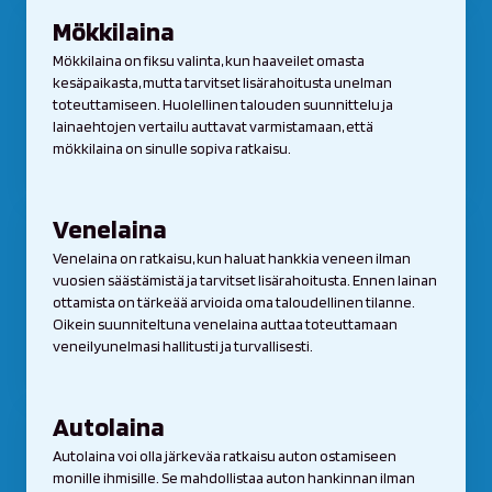
Mökkilaina
Mökkilaina on fiksu valinta, kun haaveilet omasta
kesäpaikasta, mutta tarvitset lisärahoitusta unelman
toteuttamiseen. Huolellinen talouden suunnittelu ja
lainaehtojen vertailu auttavat varmistamaan, että
mökkilaina on sinulle sopiva ratkaisu.
Venelaina
Venelaina on ratkaisu, kun haluat hankkia veneen ilman
vuosien säästämistä ja tarvitset lisärahoitusta. Ennen lainan
ottamista on tärkeää arvioida oma taloudellinen tilanne.
Oikein suunniteltuna venelaina auttaa toteuttamaan
veneilyunelmasi hallitusti ja turvallisesti.
Autolaina
Autolaina voi olla järkeväa ratkaisu auton ostamiseen
monille ihmisille. Se mahdollistaa auton hankinnan ilman