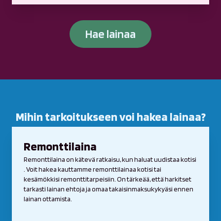
Hae lainaa
Mihin tarkoitukseen voi hakea lainaa?
Remonttilaina
Remonttilaina on kätevä ratkaisu, kun haluat uudistaa kotisi
. Voit hakea kauttamme remonttilainaa kotisi tai
kesämökkisi remonttitarpeisiin. On tärkeää, että harkitset
tarkasti lainan ehtoja ja omaa takaisinmaksukykyäsi ennen
lainan ottamista.