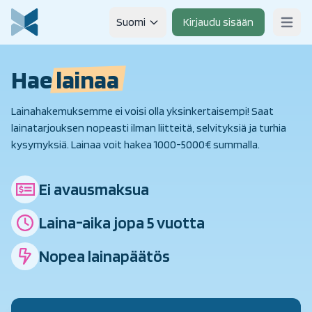
Skip to content
Suomi
Kirjaudu sisään
Open m
Hae
lainaa
Lainahakemuksemme ei voisi olla yksinkertaisempi! Saat
lainatarjouksen nopeasti ilman liitteitä, selvityksiä ja turhia
kysymyksiä. Lainaa voit hakea 1000-5000€ summalla.
Ei avausmaksua
Laina-aika jopa 5 vuotta
Nopea lainapäätös