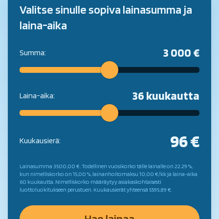
Valitse sinulle sopiva lainasumma ja
laina-aika
3 000 €
Summa:
36 kuukautta
Laina-aika:
96 €
Kuukausierä:
Lainasumma 3500,00 €. Todellinen vuosikorko tälle lainalle on 22.29 %,
kun nimelliskorko on 15,00 %, lainanhoitomaksu 10,00 €/kk ja laina-aika
60 kuukautta. Nimelliskorko määräytyy asiakaskohtaisesti
luottoluokitukseen perustuen. Kuukausierät yhteensä 5595,89 €.
Hae lainaa