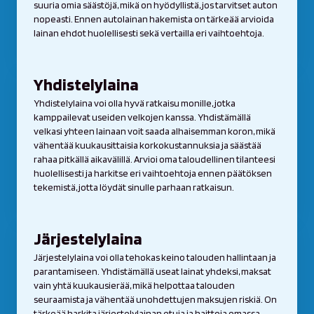
suuria omia säästöjä, mikä on hyödyllistä, jos tarvitset auton
nopeasti. Ennen autolainan hakemista on tärkeää arvioida
lainan ehdot huolellisesti sekä vertailla eri vaihtoehtoja.
Yhdistelylaina
Yhdistelylaina voi olla hyvä ratkaisu monille, jotka
kamppailevat useiden velkojen kanssa. Yhdistämällä
velkasi yhteen lainaan voit saada alhaisemman koron, mikä
vähentää kuukausittaisia korkokustannuksia ja säästää
rahaa pitkällä aikavälillä. Arvioi oma taloudellinen tilanteesi
huolellisesti ja harkitse eri vaihtoehtoja ennen päätöksen
tekemistä, jotta löydät sinulle parhaan ratkaisun.
Järjestelylaina
Järjestelylaina voi olla tehokas keino talouden hallintaan ja
parantamiseen. Yhdistämällä useat lainat yhdeksi, maksat
vain yhtä kuukausierää, mikä helpottaa talouden
seuraamista ja vähentää unohdettujen maksujen riskiä. On
tärkeää harkita järjestelylainan etuja ja haittoja omassa