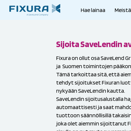
Skip to content
Hae lainaa
Meist
Sijoita SaveLendin a
Fixura on ollut osa
SaveLend Gr
ja Suomen toimintojen pääkont
Tämä tarkoittaa sitä, että aie
tehdyt sijoitukset Fixuran luo
nykyään SaveLendin kautta.
SaveLendin sijoitusalustalla haj
automaattisesti ja saat mahd
tuottoon säännöllisillä takaisin
joka olet aiemmin sijoittanut F