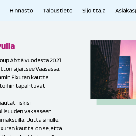
ä
Hinnasto
Taloustieto
Sijoittaja
Asiakas
vulla
oup Ab:tä
vuodesta 2021
tori sijaitsee Vaasassa.
mmin Fixuran kautta
ttoihin tapahtuvat
autat riskisi
ollisuuden vakaaseen
maksuilla. Uutta sinulle,
ixuran kautta, on se, että