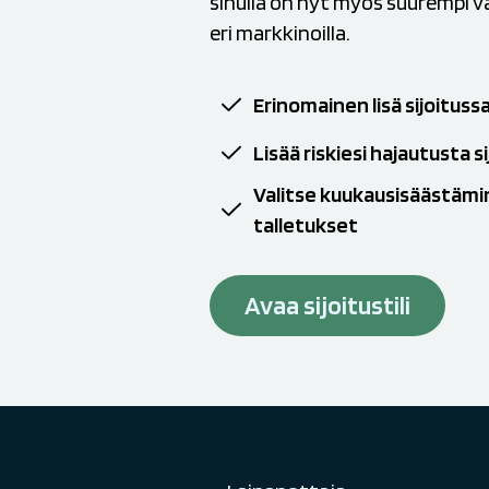
sinulla on nyt myös suurempi va
eri markkinoilla.
Erinomainen lisä sijoitussa
Lisää riskiesi hajautusta s
Valitse kuukausisäästämi
talletukset
Avaa sijoitustili