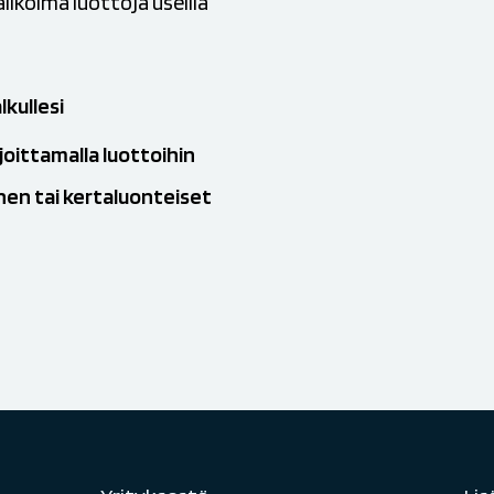
likoima luottoja useilla
lkullesi
ijoittamalla luottoihin
nen tai kertaluonteiset