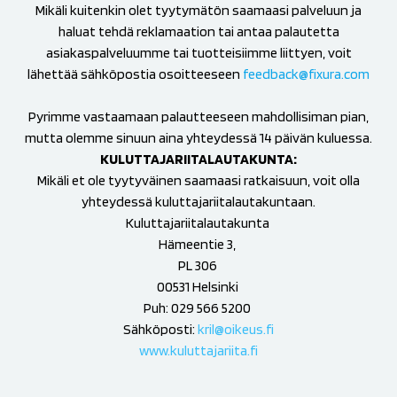
Mikäli kuitenkin olet tyytymätön saamaasi palveluun ja
haluat tehdä reklamaation tai antaa palautetta
asiakaspalveluumme tai tuotteisiimme liittyen, voit
lähettää sähköpostia osoitteeseen
feedback@fixura.com
Pyrimme vastaamaan palautteeseen mahdollisiman pian,
mutta olemme sinuun aina yhteydessä 14 päivän kuluessa.
KULUTTAJARIITALAUTAKUNTA:
Mikäli et ole tyytyväinen saamaasi ratkaisuun, voit olla
yhteydessä kuluttajariitalautakuntaan.
Kuluttajariitalautakunta
Hämeentie 3,
PL 306
00531 Helsinki
Puh: 029 566 5200
Sähköposti:
kril@oikeus.fi
www.kuluttajariita.fi