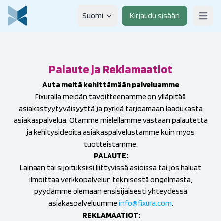
Skip to content
Suomi
Kirjaudu sisään
Open m
Palaute ja Reklamaatiot
Auta meitä kehittämään palveluamme
Fixuralla meidän tavoitteenamme on ylläpitää
asiakastyytyväisyyttä ja pyrkiä tarjoamaan laadukasta
asiakaspalvelua. Otamme mielellämme vastaan palautetta
ja kehitysideoita asiakaspalvelustamme kuin myös
tuotteistamme.
PALAUTE:
Lainaan tai sijoituksiisi liittyvissä asioissa tai jos haluat
ilmoittaa verkkopalvelun teknisestä ongelmasta,
pyydämme olemaan ensisijaisesti yhteydessä
asiakaspalveluumme
info@fixura.com
.
REKLAMAATIOT: