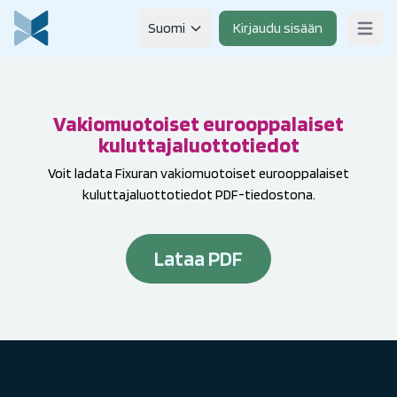
Skip to content
Suomi
Kirjaudu sisään
Open m
Vakiomuotoiset eurooppalaiset
kuluttajaluottotiedot
Voit ladata Fixuran vakiomuotoiset eurooppalaiset
kuluttajaluottotiedot PDF-tiedostona.
Lataa PDF