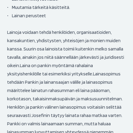
• Muutamia tärkeitä käsitteitä.
• Lainan perusteet
Lainoja voidaan tehdä henkilöiden, organisaatioiden,
kansakuntien, yhdistysten, yhteisöjen ja monien muiden
kanssa. Suurin osa lainoista toimii kuitenkin melko samalla
tavalla, ainakin jos niitä säännellään järkevästi ja juridisesti
oikein.Laina on pankin myöntämä rahalaina
yksityishenkilölle tai esimerkiksi yritykselle.Lainasopimus
tehdään Pankin ja lainansaajan välille ja lainasopimus
määrittelee lainatun rahasumman eli laina pääoman,
korkotason, takaisinmaksupäivän ja maksusuunnitelman.
Henkilön ja pankin välinen lainasopimus voitaisiin selittää
seuraavasti:Josefinin täytyy lainata rahaa matkaa varten.
Pankki on valmis lainaamaan summan, mutta haluaa
lainasumman luovuttamisen yhteydessä pienemmän