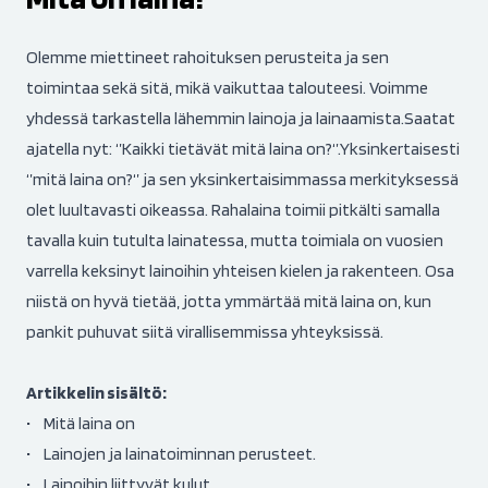
Olemme miettineet rahoituksen perusteita ja sen
toimintaa sekä sitä, mikä vaikuttaa talouteesi. Voimme
yhdessä tarkastella lähemmin lainoja ja lainaamista.Saatat
ajatella nyt: ‘’Kaikki tietävät mitä laina on?‘’.Yksinkertaisesti
‘’mitä laina on?‘’ ja sen yksinkertaisimmassa merkityksessä
olet luultavasti oikeassa. Rahalaina toimii pitkälti samalla
tavalla kuin tutulta lainatessa, mutta toimiala on vuosien
varrella keksinyt lainoihin yhteisen kielen ja rakenteen. Osa
niistä on hyvä tietää, jotta ymmärtää mitä laina on, kun
pankit puhuvat siitä virallisemmissa yhteyksissä.
Artikkelin sisältö:
• Mitä laina on
• Lainojen ja lainatoiminnan perusteet.
• Lainoihin liittyvät kulut.