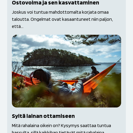
Ostovoima ja sen kasvattaminen
Joskus voi tuntua mahdottomalta korjata omaa
taloutta. Ongelmat ovat kasaantuneet niin paljon,
että...
Syitä lainan ottamiseen
Mitä rahalaina oikein on? Kysymys saattaa tuntua
hassulta, sillä kaikkihan tietävät mitä rahalaina...