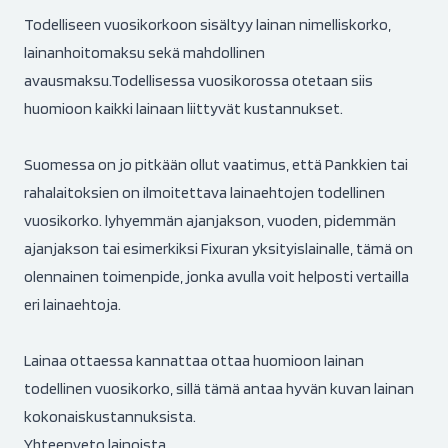
Todelliseen vuosikorkoon sisältyy lainan nimelliskorko,
lainanhoitomaksu sekä mahdollinen
avausmaksu.Todellisessa vuosikorossa otetaan siis
huomioon kaikki lainaan liittyvät kustannukset.
Suomessa on jo pitkään ollut vaatimus, että Pankkien tai
rahalaitoksien on ilmoitettava lainaehtojen todellinen
vuosikorko. lyhyemmän ajanjakson, vuoden, pidemmän
ajanjakson tai esimerkiksi Fixuran yksityislainalle, tämä on
olennainen toimenpide, jonka avulla voit helposti vertailla
eri lainaehtoja.
Lainaa ottaessa kannattaa ottaa huomioon lainan
todellinen vuosikorko, sillä tämä antaa hyvän kuvan lainan
kokonaiskustannuksista.
Yhteenveto lainoista